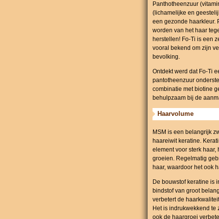
Panthotheenzuur (vitamin
(lichamelijke en geesteli
een gezonde haarkleur. P
worden van het haar tege
herstellen! Fo-Ti is een
vooral bekend om zijn v
bevolking.
Ontdekt werd dat Fo-Ti ee
pantotheenzuur ondersteu
combinatie met biotine g
behulpzaam bij de aan
Haarvolume
MSM is een belangrijk z
haareiwit keratine. Kerat
element voor sterk haar,
groeien. Regelmatig gebr
haar, waardoor het ook h
De bouwstof keratine is i
bindstof van groot belang
verbetert de haarkwalite
Het is indrukwekkend te zi
ook de haargroei verbete