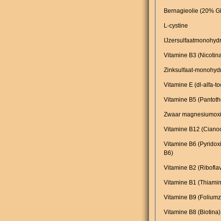
Bernagieolie (20% G
L-cystine
IJzersulfaatmonohydr
Vitamine B3 (Nicotin
Zinksulfaat-monohyd
Vitamine E (dl-alfa-to
Vitamine B5 (Pantoth
Zwaar magnesiumoxi
Vitamine B12 (Cianoc
Vitamine B6 (Pyridox
B6)
Vitamine B2 (Ribofla
Vitamine B1 (Thiamin
Vitamine B9 (Foliumz
Vitamine B8 (Biotina)