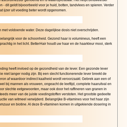
l ascorbinezuur genoemd en is wateroplosbaar. Het helpt bindweefsel
 - dit geldt bijvoorbeeld voor je huid, botten, tandvlees en spieren. Verder
dat ijzer uit voeding beter wordt opgenomen.
 in met voldoende water. Deze dagelijkse dosis niet overschrijden.
 belangrijk voor de schoonheid. Gezond haar is volumineus, heeft een
prachtig in het licht. BetterHair houdt uw haar en de haarkleur mooi, sterk
eding heeft invloed op de gezondheid van de lever. Een gezonde lever
e niet langer nodig zijn. Bij een slecht functionerende lever breekt de
teron af waardoor indirect kaalheid wordt veroorzaakt. Gebrek aan een of
el bij mannen als vrouwen, ongeacht de leeftijd, complete haaruitval en
or slechte eetgewoonten, maar ook door het raffineren van granen in
steeds meer van de juiste voedingstoffen verstoten. Het grootste gedeelte
uctie van witmeel verwijderd. Belangrijke B-vitamines voor het haar zijn
umzuur en biotine. Al deze B-vitaminen komen in uitgekiende dosering in