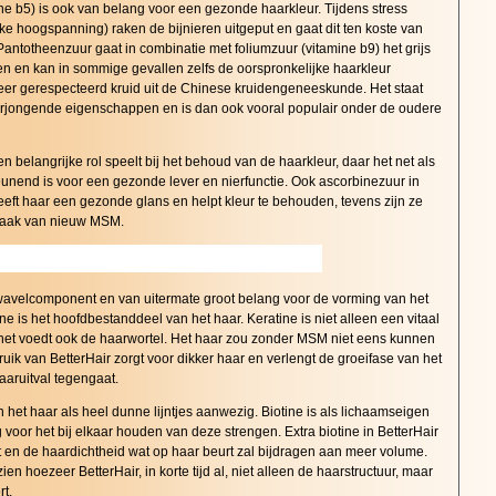
e b5) is ook van belang voor een gezonde haarkleur. Tijdens stress
jke hoogspanning) raken de bijnieren uitgeput en gaat dit ten koste van
antotheenzuur gaat in combinatie met foliumzuur (vitamine b9) het grijs
n en kan in sommige gevallen zelfs de oorspronkelijke haarkleur
 zeer gerespecteerd kruid uit de Chinese kruidengeneeskunde. Het staat
erjongende eigenschappen en is dan ook vooral populair onder de oudere
n belangrijke rol speelt bij het behoud van de haarkleur, daar het net als
nend is voor een gezonde lever en nierfunctie. Ook ascorbinezuur in
eeft haar een gezonde glans en helpt kleur te behouden, tevens zijn ze
maak van nieuw MSM.
wavelcomponent en van uitermate groot belang voor de vorming van het
ine is het hoofdbestanddeel van het haar. Keratine is niet alleen een vitaal
 het voedt ook de haarwortel. Het haar zou zonder MSM niet eens kunnen
uik van BetterHair zorgt voor dikker haar en verlengt de groeifase van het
aaruitval tegengaat.
n het haar als heel dunne lijntjes aanwezig. Biotine is als lichaamseigen
 voor het bij elkaar houden van deze strengen. Extra biotine in BetterHair
it en de haardichtheid wat op haar beurt zal bijdragen aan meer volume.
en hoezeer BetterHair, in korte tijd al, niet alleen de haarstructuur, maar
rt.