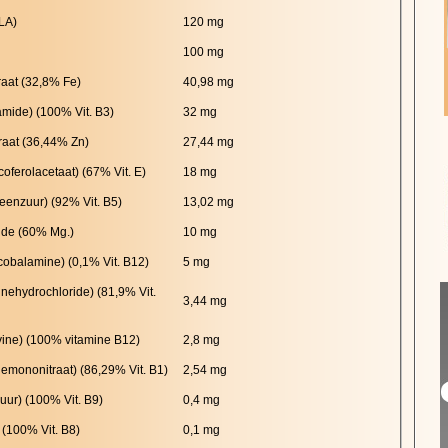
LA)
120 mg
100 mg
aat (32,8% Fe)
40,98 mg
amide) (100% Vit. B3)
32 mg
raat (36,44% Zn)
27,44 mg
coferolacetaat) (67% Vit. E)
18 mg
eenzuur) (92% Vit. B5)
13,02 mg
de (60% Mg.)
10 mg
obalamine) (0,1% Vit. B12)
5 mg
inehydrochloride) (81,9% Vit.
3,44 mg
vine) (100% vitamine B12)
2,8 mg
emononitraat) (86,29% Vit. B1)
2,54 mg
uur) (100% Vit. B9)
0,4 mg
 (100% Vit. B8)
0,1 mg