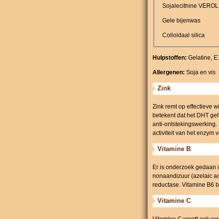
Sojalecithine VERO
Gele bijenwas
Colloidaal silica
Hulpstoffen:
Gelatine, E
Allergenen:
Soja en vis
Zink
Zink remt op effectieve 
betekent dat het DHT geh
anti-ontstekingswerking.
activiteit van het enzym 
Vitamine B
Er is onderzoek gedaan d
nonaandizuur (azelaic a
reductase. Vitamine B6 bl
Vitamine C