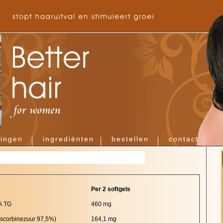
ringen
ingrediënten
bestellen
contact
Per 2 softgels
A TG
460 mg
ascorbinezuur 97,5%)
164,1 mg