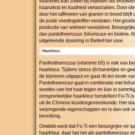
vitamines kan zowel bij mannen als vrouwen,
haaruitval en kaalheid veroorzaken. Door s
door het raffineren van granen in brood blijf
de juiste voedingstoffen verstoten. Het groot
productie van witmeel verwijderd. Belangrijke
dan pantotheenzuur, foliumzuur en biotine. 
uitgekiende dosering in BetterHair voor.
Haarkleur
Panthotheenzuur (vitamine b5) is ook van b
haarkleur. Tijdens stress (lichamelijke en g
de bijnieren uitgeput en gaat dit ten koste v
Pantotheenzuur gaat in combinatie met folium
worden van het haar tegen en kan in sommige
oorspronkelijke haarkleur herstellen! Fo-Ti i
uit de Chinese kruidengeneeskunde. Het staa
verjongende eigenschappen en is dan ook vo
bevolking.
Ontdekt werd dat Fo-Ti een belangrijke rol sp
haarkleur, daar het net als pantotheenzuur o