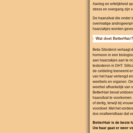
Aanleg en erfelijkheid s
stress en overgang zijn 
De haaruitval die onder 
overmatige androgeenprodu
haarzakjes worden gevoeli
Wat doet BetterHair
Beta-Sitosterol verlaagt 
hormoon in een biologisc
aan haarzakjes aan te ri
testosteron in DHT. Sill
de celdeling toeneemt en
van het haar verlengd en
weefsels en organen. Omda
weefsel afhankelijk van 
BetterHair bevat voldoen
haaruitval te voorkomen.
of dertig, terwijl bij vro
voordoet. Met het vorderen
dus onafwendbaar dat van
BetterHair is de beste 
Uw haar gaat er weer ve