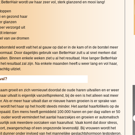
 BetterHair wordt uw haar zeer vol, sterk glanzend en mooi lang!
stoppen
oi en gezond haar
er glanzen
eer verzorgd uit
t intenser
psel van uw dromen
borsteld wordt valt het al gauw op dat er in de kam of in de borstel meer
ormaal. Door dagelijks gebruik van BetterHair zult u al snel merken dat
llen. Binnen enkele weken ziet u al het resultaat. Hoe langer BetterHair
 het resultaat zal zijn. Na enkele maanden heeft u weer lang en vol haar,
chtig uitziet.
val?
zaam groeit en zich vernieuwt doordat de oude haren uitvallen en er weer
aar uitvalt is eigenlijk vanzelfsprekend, bij de een is het alleen wat meer
r. Als er meer haar uitvalt dan er nieuwe haren groeien is er sprake van
wordt het haar op het hoofd steeds minder. Het aantal haarfollikels op de
bepaald. Een mens heeft gemiddeld 100.000 haren en per dag vallen er 50
en ouder wordt vermindert het aantal haarzakjes en groeien er automatisch
uurlijk ook meerdere oorzaken van haaruitval. Vaak komt dat door stress,
rt, zwangerschap of een ongezonde levensstijl. Bij vrouwen wordt het
eit dunner onder invloed van het mannelijke geslachtshormoon testosteron.