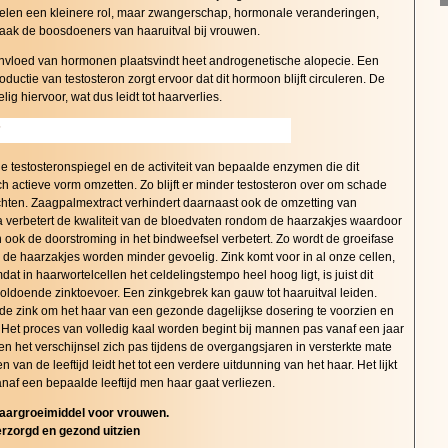
pelen een kleinere rol, maar zwangerschap, hormonale veranderingen,
vaak de boosdoeners van haaruitval bij vrouwen.
invloed van hormonen plaatsvindt heet androgenetische alopecie. Een
ctie van testosteron zorgt ervoor dat dit hormoon blijft circuleren. De
g hiervoor, wat dus leidt tot haarverlies.
?
de testosteronspiegel en de activiteit van bepaalde enzymen die dit
h actieve vorm omzetten. Zo blijft er minder testosteron over om schade
chten. Zaagpalmextract verhindert daarnaast ook de omzetting van
ica verbetert de kwaliteit van de bloedvaten rondom de haarzakjes waardoor
 ook de doorstroming in het bindweefsel verbetert. Zo wordt de groeifase
 de haarzakjes worden minder gevoelig. Zink komt voor in al onze cellen,
t in haarwortelcellen het celdelingstempo heel hoog ligt, is juist dit
voldoende zinktoevoer. Een zinkgebrek kan gauw tot haaruitval leiden.
de zink om het haar van een gezonde dagelijkse dosering te voorzien en
 Het proces van volledig kaal worden begint bij mannen pas vanaf een jaar
uwen het verschijnsel zich pas tijdens de overgangsjaren in versterkte mate
 van de leeftijd leidt het tot een verdere uitdunning van het haar. Het lijkt
af een bepaalde leeftijd men haar gaat verliezen.
haargroeimiddel voor vrouwen.
rzorgd en gezond uitzien