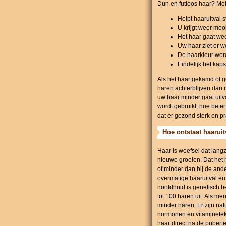
Dun en futloos haar? Met
Helpt haaruitval 
U krijgt weer mo
Het haar gaat we
Uw haar ziet er w
De haarkleur word
Eindelijk het ka
Als het haar gekamd of ge
haren achterblijven dan n
uw haar minder gaat uitva
wordt gebruikt, hoe beter
dat er gezond sterk en pra
Hoe ontstaat haaruit
Haar is weefsel dat lang
nieuwe groeien. Dat het h
of minder dan bij de ande
overmatige haaruitval en 
hoofdhuid is genetisch 
tot 100 haren uit. Als m
minder haren. Er zijn nat
hormonen en vitamineteko
haar direct na de pubert