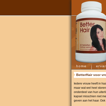
home
erva
BetterHair voor v
Iedere vrouw heeft in haa
maar wat wel heel storen
onderdeel van hun uiterl
kapsel misschien niet me
geven aan het haar. Ook 